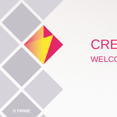
Przejdź
do
treści
CRE
WELC
O FIRMIE