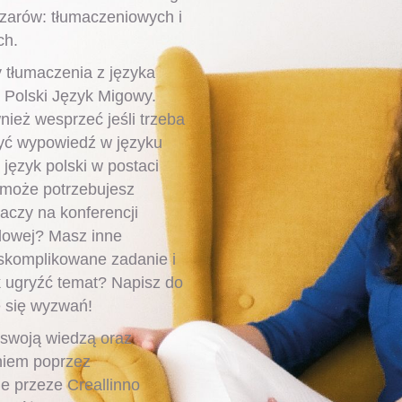
zarów: tłumaczeniowych i
ch.
tłumaczenia z języka
 Polski Język Migowy.
ież wesprzeć jeśli trzeba
yć wypowiedź w języku
język polski w postaci
 może potrzebujesz
aczy na konferencji
owej? Masz inne
 skomplikowane zadanie i
k ugryźć temat? Napisz do
ę się wyzwań!
 swoją wiedzą oraz
niem poprzez
e przeze Creallinno