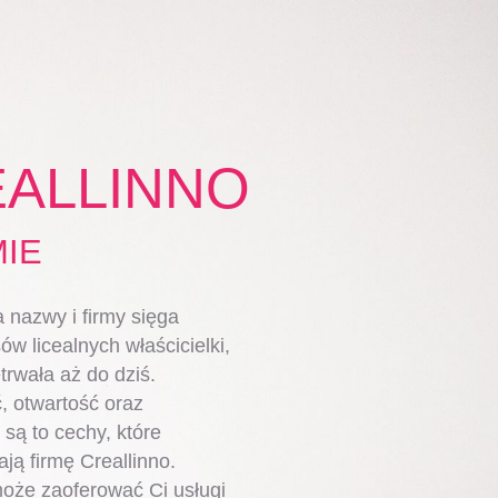
ALLINNO
MIE
a nazwy i firmy sięga
ów licealnych właścicielki,
etrwała aż do dziś.
, otwartość oraz
są to cechy, które
ają firmę Creallinno.
może zaoferować Ci usługi