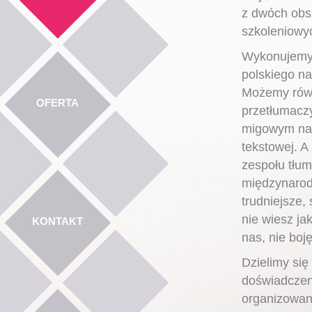
z dwóch obs
szkoleniowy
Wykonujemy 
polskiego na
Możemy równ
OFERTA
przetłumacz
migowym na 
tekstowej. A
zespołu tłum
międzynarod
trudniejsze,
nie wiesz ja
KONTAKT
nas, nie boj
Dzielimy się
doświadcze
organizowan