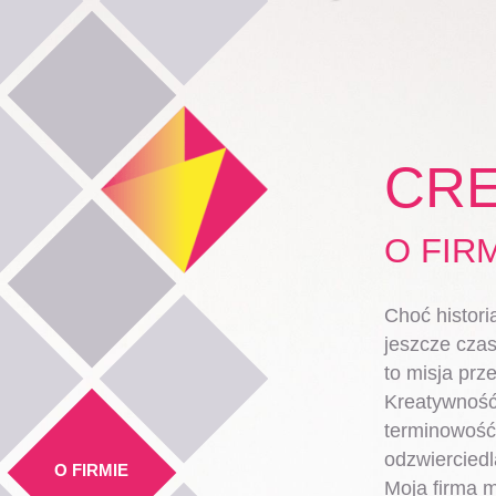
Przejdź
do
treści
CRE
O FIR
Choć histori
jeszcze czas
to misja prz
Kreatywność
terminowość 
odzwierciedl
O FIRMIE
Moja firma 